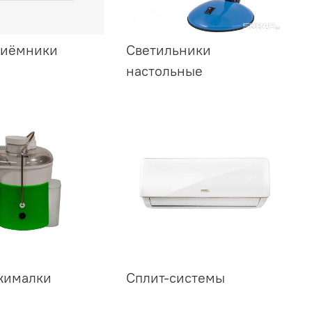
риёмники
Светильники
настольные
жималки
Сплит-системы