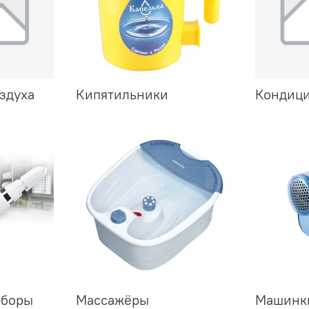
здуха
Кипятильники
Кондиц
аборы
Массажёры
Машинки