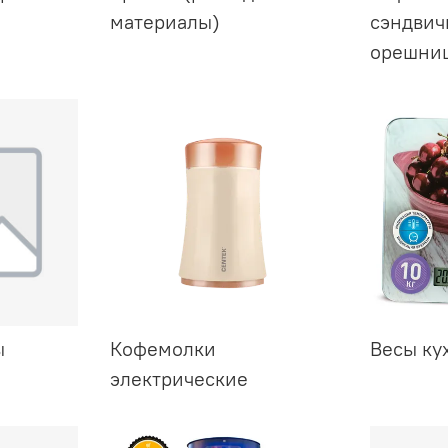
материалы)
сэндвич
орешни
ы
Кофемолки
Весы ку
электрические