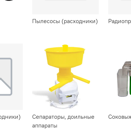
Пылесосы (расходники)
Радиоп
одники)
Сепараторы, доильные
Соковы
аппараты