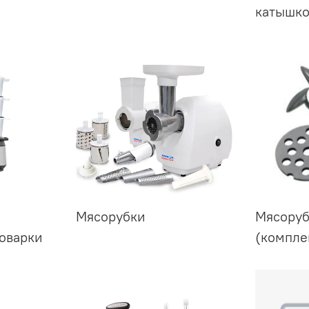
катышко
Мясорубки
Мясору
поварки
(компле