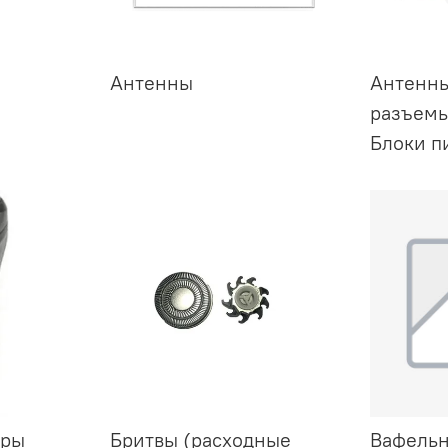
Антенны
Антенны
разъемы
Блоки п
еры
Бритвы (расходные
Вафельн